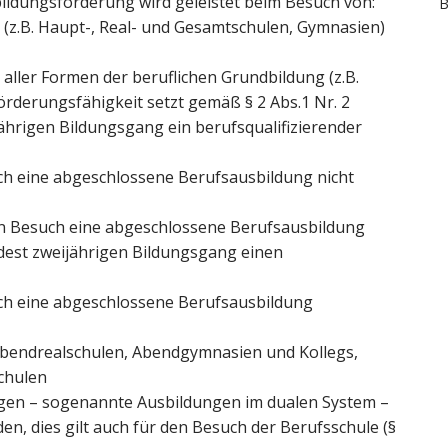
ildungsförderung wird geleistet beim Besuch von:
B
n
(z.B. Haupt-, Real- und Gesamtschulen, Gymnasien)
a
c
h
 aller Formen der beruflichen Grundbildung (z.B.
:
Förderungsfähigkeit setzt gemäß § 2 Abs.1 Nr. 2
ährigen Bildungsgang ein berufsqualifizierender
ch eine abgeschlossene Berufsausbildung nicht
en Besuch eine abgeschlossene Berufsausbildung
ndest zweijährigen Bildungsgang einen
ch eine abgeschlossene Berufsausbildung
bendrealschulen, Abendgymnasien und Kollegs,
chulen
ungen – sogenannte Ausbildungen im dualen System –
n, dies gilt auch für den Besuch der Berufsschule (§